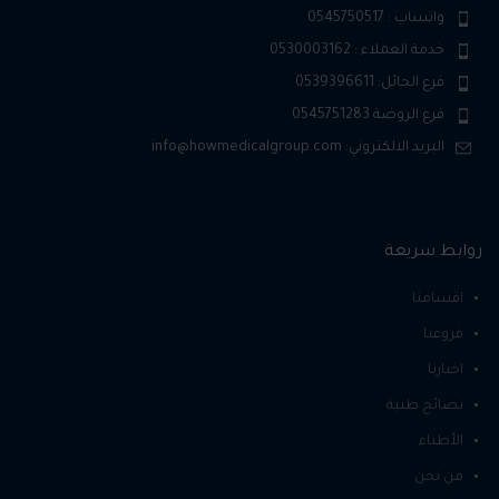
واتساب : 0545750517
خدمة العملاء : 0530003162
فرع الحائل: 0539396611
فرع الروضة 0545751283
البريد الالكتروني: info@howmedicalgroup.com
روابط سريعة
اقسامنا
فروعنا
اخبارنا
نصائح طبية
الأطباء
من نحن