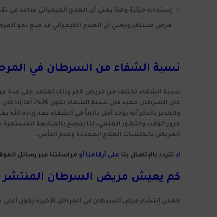
إستجابة جزئية وهذا يعني أن العلاج الكيميائي ساعد في تقل
مرض مستقر ويعني أن العلاج الكيميائي قد منع نمو المرض 
نسبة الشفاء من السرطان في المرحلة
نسبة الشفاء تختلف من مريض لآخر وذلك تعتمد على عدة عوا
كان السرطان حميد فإن نسبة الشفاء تكون 26%، أما إذا كان منتشر فإن نسبة الشفاء 3%.
والجدير بالذكر أنه يوجد أمل دائماً في الشفاء بعد إرادة الل
مرور الوقت والتطور العلمي، لذا ينصح بالمتابعة المستمرة ح
المريض بالجلسات العلاج المحددة وعدم اليأس.
لا
تتردد بالإتصال بنا
على أرقامنا أو
مراسلتنا عبر رسائل الموق
كم يعيش مريض السرطان المنتشر ؟
معدل إنتشار مرض السرطان في المراحل الأخيرة يكون أعلى ما 