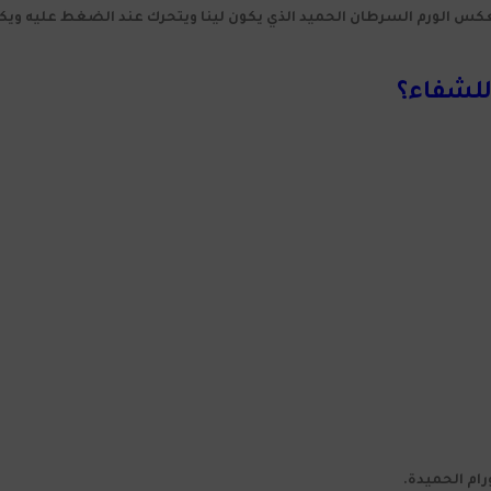
عكس الورم السرطان الحميد الذي يكون لينا ويتحرك عند الضغط عليه وي
للشفاء؟
ام الحميدة.