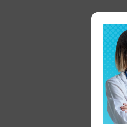
 متوسط
دت كان