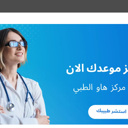
ض السرطان المنتشر وذلك:
ته على ممارسة الأنشطة اليومية والعناية بنفسه وتتناسب هذه النسبة مع
وهذه العلاقة تكون بين النتائج وبين متوسط العمر علاقة عكسية أي كلما زا