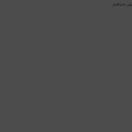
كون منتظم