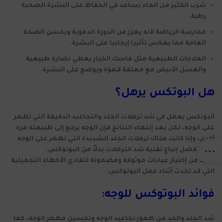
شرب الكثير من الماء يساعد في الحفاظ على البشرة الصحية
رطبة.
ممارسة الرياضة لأنه يعزز من الدورة الدموية ويحسن الصحة
العامة مما يعكس تأثيرا إيجابيا على البشرة.
العلاجات الطبيعية مثل ماسك الخيار يعطي نضارة طبيعية
والعسل الأبيض مع معلقة قهوة ويوضع على البشرة.
هل البوتكس يرهل؟
البوتكس يعمل في شد ترهلات الجلد والتجاعيد الدقيقة التي تظهر
على الوجه، لكن بعد إنتهاء النتائج فإن الوجه يرجع إلى طبيعته مره
أخرى، وإذا كانت هناك ترهلات الجلد الشديدة التي تظهر على الوجه
من الأفضل إتباع تقنية شد الترهلات بدلاً من البوتوكس.
ولابد من إختيار عيادات موثوقة ومضمونة لتفادي الأخطاء التجميلية
التي قد تحدث أثناء عمل البوتوكس.
فوائد البوتوكس للوجه:
شد الجلد والحد من ظهور تجاعيد الوجه وتحسين مظهر الوجه، كما