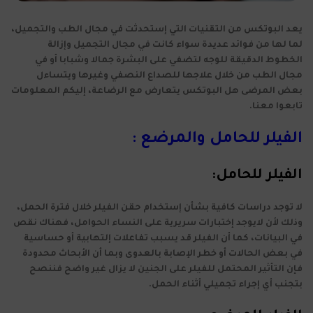
يعد البوتكس من التقنيات التي إستحدثت في مجال الطب والتجميل،
لما لها من فوائد عديدة سواء كانت في مجال التجميل وإزالة
الخطوط الدقيقة للوجه لتضفي على البشرة جمالا وشبابا أو في
مجال الطب من خلال علاجها للصداع النصفي وغيرها ويتساءل
بعض المرضى هل البوتكس يتعارض مع الرضاعة، إليكم المعلومات
تابعوا معنا.
الفيلر للحامل والمرضع :
الفيلر للحامل:
لا توجد دراسات كافية بشأن إستخدام حقن الفيلر خلال فترة الحمل،
وذلك لأن لايوجد إختبارات سريرية على النساء الحوامل، فهناك نقص
في البيانات، كما أن الفيلر قد يسبب تفاعلات إلتهابية أو حساسية
في بعض الحالات أو خطر الإصابة بالعدوى وبما أن الأبحاث محدودة
فإن التأثير المحتمل للفيلر على الجنين لا يزال غير واضح فننصح
بتجنب أي إجراء تجميلي أثناء الحمل.