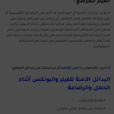
الفيلر للمرضع :
لا توجد دراسات كافية أن البوتكس له تأثير على الرضاعة الطبيعية أو
على سلامة الطفل فمن الممكن أن ينتقل إلى لبن الأم، ويؤثر على
الطفل ويعتقد أيضاً أنه يبقى محليا ولا ينتقل، لذلك لا يوجد تأكيد
قاطع على المخاطر المحتملة فينصح عموما بتجنب البوتكس خلال
فترة الرضاعة الطبيعية كإجراء إحتياطي وأن هناك خيارات بديله أكثر
أماناً للأم والطفل لتحسين المظهر دون المخاطر المرتبطة
بالبوتوكس .
لا
تتردد بالإتصال بنا
على أرقامنا أو
مراسلتنا عبر رسائل الموقع.
البدائل الآمنة للفيلر والبوتكس أثناء
الحمل والرضاعة:
التغذية والترطيب.
الحفاظ على نظام غذائي متوازن.