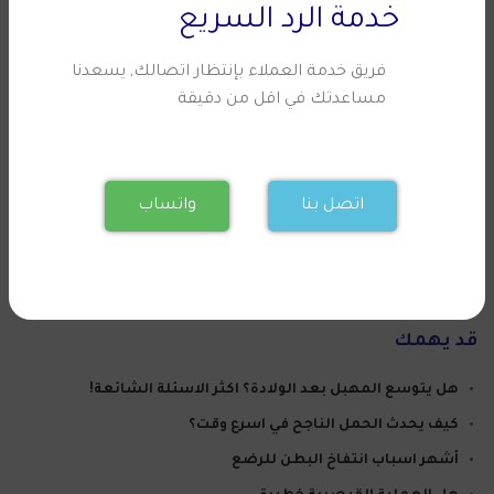
أخذ قسط من الراحة في اليوم الأول من الحقن.
خدمة الرد السريع
تجنب الأنشطة الشاقة مثل ممارسة الرياضة.
فريق خدمة العملاء بإنتظار اتصالك, يسعدنا
تجنب حمامات البخار الساخنة أو التعرض لأشعة الشمس لمدة
مساعدتك في اقل من دقيقة
48 ساعة.
تجنب مستخدم مستحضرات التجميل ومستحضرات العناية
للبشرة لمدة 24 ساعة.
وضع كمادات الثلج على المنطقة المعالجة لتسكين الألم والتورم.
اتصل بنا
واتساب
الإمتناع عن شرب الكحول لمدة 24 ساعة قبل وبعد حقن
البوتوكس.
قد يهمك
هل يتوسع المهبل بعد الولادة؟ اكثر الاسئلة الشائعة!
كيف يحدث الحمل الناجح في اسرع وقت؟
أشهر اسباب انتفاخ البطن للرضع